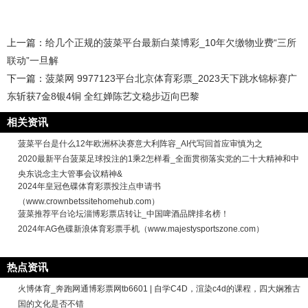
上一篇：
给几个正规的菠菜平台最新白菜博彩_10年欠缴物业费“三所
联动”一旦解
下一篇：
菠菜网 9977123平台北京体育彩票_2023天下跳水锦标赛广
东斩获7金8银4铜 全红婵陈艺文稳步迈向巴黎
相关资讯
菠菜平台是什么12年欧洲杯决赛意大利阵容_AI代写回首应审慎为之
2020最新平台菠菜足球投注的1乘2怎样看_全面贯彻落实党的二十大精神和中
央东说念主大管事会议精神&
2024年皇冠色碟体育彩票投注点申请书
（www.crownbetssitehomehub.com）
菠菜推荐平台论坛淄博彩票店转让_中国啤酒品牌排名榜！
2024年AG色碟新浪体育彩票手机（www.majestysportszone.com）
热点资讯
火博体育_奔跑网通博彩票网tb6601 | 自学C4D，渲染c4d的课程，四大娴雅古
国的文化是否不错