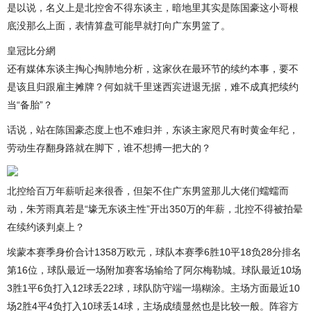
是以说，名义上是北控舍不得东谈主，暗地里其实是陈国豪这小哥根
底没那么上面，表情算盘可能早就打向广东男篮了。
皇冠比分網
还有媒体东谈主掏心掏肺地分析，这家伙在最环节的续约本事，要不
是该且归跟雇主摊牌？何如就千里迷西宾进退无据，难不成真把续约
当“备胎”？
话说，站在陈国豪态度上也不难归并，东谈主家咫尺有时黄金年纪，
劳动生存翻身路就在脚下，谁不想搏一把大的？
北控给百万年薪听起来很香，但架不住广东男篮那儿大佬们蠕蠕而
动，朱芳雨真若是“壕无东谈主性”开出350万的年薪，北控不得被拍晕
在续约谈判桌上？
埃蒙本赛季身价合计1358万欧元，球队本赛季6胜10平18负28分排名
第16位，球队最近一场附加赛客场输给了阿尔梅勒城。球队最近10场
3胜1平6负打入12球丢22球，球队防守端一塌糊涂。主场方面最近10
场2胜4平4负打入10球丢14球，主场成绩显然也是比较一般。阵容方