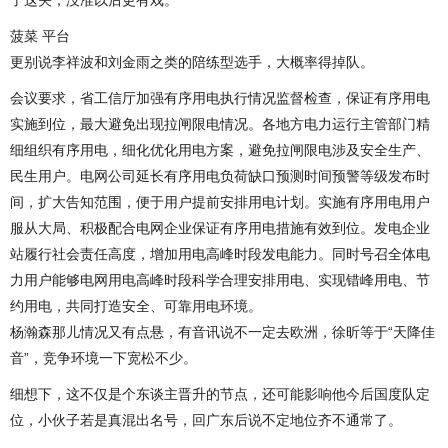
了这关，没准以后更有戏。
菠菜 平台
更别说李祥波和刘金雨之类的陪练型选手，大概率得掉队。
会议要求，省工信厅加强有序用电执行情况监督检查，保证有序用电
实施到位，最大避免出现拉闸限电情况。各地方电力运行主管部门精
细组织有序用电，细化优化用电方案，避免拉闸限电涉及安全生产、
民生用户。电网公司延长有序用电负荷缺口预测时间预警等级发布时
间，扩大告知范围，便于用户提前安排用电计划。实施有序用电用户
服从大局、积极配合电网企业保证有序用电措施有效到位。发电企业
站履行社会责任高度，增加用电高峰时段发电能力。同时号召全体电
力用户能够电网用电高峰时段科学合理安排用电、实现错峰用电、节
约用电，共同打造安全、可靠用电环境。
杨瀚森那儿情况又有点悬，有音讯说不一定去欧洲，徐昕等于“天降佳
音”，竞争环境一下宽松不少。
细想下，这不仅是个东谈主晋升的节点，还可能影响他今后国度队定
位，小伙子若是真混出名号，回广东后说不定地位齐不通常了。