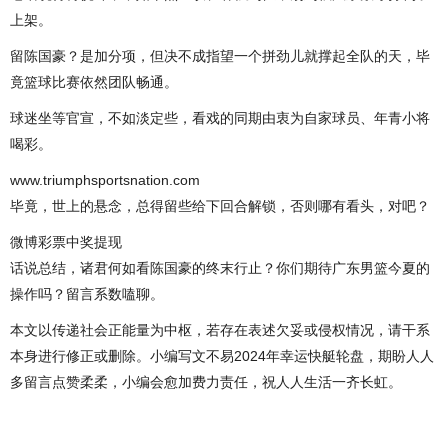
上架。
留陈国豪？是加分项，但决不成指望一个拼劲儿就撑起全队的天，毕
竟篮球比赛依然团队畅通。
球迷坐等官宣，不如淡定些，看戏的同期由衷为自家球员、年青小将
喝彩。
www.triumphsportsnation.com
毕竟，世上的悬念，总得留些给下回合解锁，否则哪有看头，对吧？
微博彩票中奖提现
话说总结，诸君何如看陈国豪的终末行止？你们期待广东男篮今夏的
操作吗？留言系数嗑聊。
本文以传递社会正能量为中枢，若存在表述欠妥或侵权情况，请干系
本身进行修正或删除。小编写文不易2024年幸运快艇轮盘，期盼人人
多留言点赞柔柔，小编会愈加费力责任，祝人人生活一齐长虹。