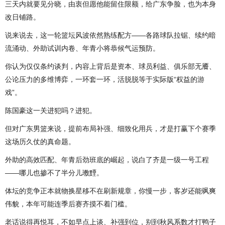
三天内就要见分晓，由衷但愿他能留住限额，给广东争脸，也为本身
改日铺路。
说来说去，这一轮篮坛风波依然熟练配方——各路球队拉锯、续约暗
流涌动、外助试训内卷、年青小将恭候气运预防。
你认为仅仅条约谈判，内容上背后是资本、球员利益、俱乐部无餍、
公论压力的多维博弈，一环套一环，活脱脱等于实际版“权益的游
戏”。
陈国豪这一关进犯吗？进犯。
但对广东男篮来说，提前布局补强、细致化用兵，才是打赢下个赛季
这场历久仗的真命题。
外助的高效匹配、年青后劲班底的崛起，说白了齐是一级一号工程
——哪儿也掺不了半分儿璷黫。
体坛的竞争正本就物换星移不在刷新规章，你慢一步，客岁还能飒爽
伟貌，本年可能连季后赛齐摸不着门槛。
老话说得再悦耳，不如早点上谈、补强到位，别到秋风系数才打鸭子