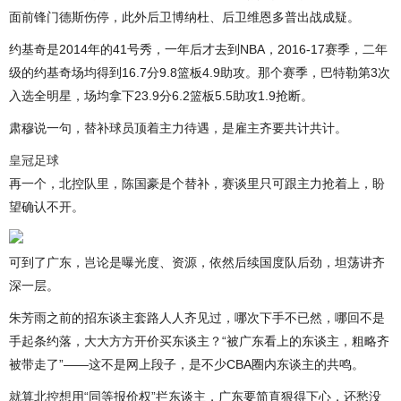
面前锋门德斯伤停，此外后卫博纳杜、后卫维恩多普出战成疑。
约基奇是2014年的41号秀，一年后才去到NBA，2016-17赛季，二年
级的约基奇场均得到16.7分9.8篮板4.9助攻。那个赛季，巴特勒第3次
入选全明星，场均拿下23.9分6.2篮板5.5助攻1.9抢断。
肃穆说一句，替补球员顶着主力待遇，是雇主齐要共计共计。
皇冠足球
再一个，北控队里，陈国豪是个替补，赛谈里只可跟主力抢着上，盼
望确认不开。
可到了广东，岂论是曝光度、资源，依然后续国度队后劲，坦荡讲齐
深一层。
朱芳雨之前的招东谈主套路人人齐见过，哪次下手不已然，哪回不是
手起条约落，大大方方开价买东谈主？“被广东看上的东谈主，粗略齐
被带走了”——这不是网上段子，是不少CBA圈内东谈主的共鸣。
就算北控想用“同等报价权”拦东谈主，广东要简直狠得下心，还愁没