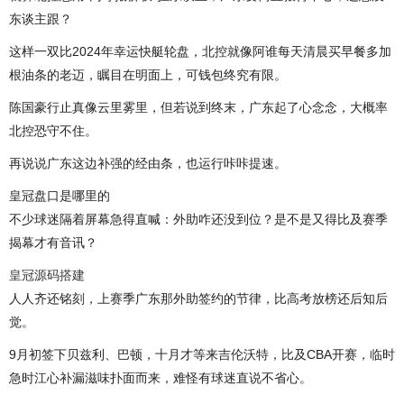
东谈主跟？
这样一双比2024年幸运快艇轮盘，北控就像阿谁每天清晨买早餐多加
根油条的老迈，瞩目在明面上，可钱包终究有限。
陈国豪行止真像云里雾里，但若说到终末，广东起了心念念，大概率
北控恐守不住。
再说说广东这边补强的经由条，也运行咔咔提速。
皇冠盘口是哪里的
不少球迷隔着屏幕急得直喊：外助咋还没到位？是不是又得比及赛季
揭幕才有音讯？
皇冠源码搭建
人人齐还铭刻，上赛季广东那外助签约的节律，比高考放榜还后知后
觉。
9月初签下贝兹利、巴顿，十月才等来吉伦沃特，比及CBA开赛，临时
急时江心补漏滋味扑面而来，难怪有球迷直说不省心。