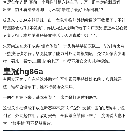
何况每年齐是“赛前一个月临时组东谈主马”，万一册年定约新章程一
出来，前头再磨磨唧唧，可不就“错过了最好上车时机”？
提及来，CBA定约新规一出，每队能换的外助数目这下收紧了，不让
暗渡陈仓地“用坏就换”，你认为这只影响“朱门”？广东男篮正本就心爱
后期大招，本年怕是得提前持活，否则真被“卡死”了。
朱芳雨这回决不成再“慢热体质”，手头得早早招东谈主，试训得比网
上热搜还快才行，毕竟提前了能力对外助知根知底，免得又像客岁那
样，召来一帮“水土回击”的老迈，打得不雅众窝火栽种捉急。
皇冠hg86a
有网友玩笑，广东的选外助本年可能跟买手持娃娃似的，八月就开
练，谁符合谁拿下，谁不行就地说拜拜。
一两个月筛下来，基本有谱了，这才是打硬仗的底气。
这也关乎杜锋能不成在新赛季不息“向总冠军发起冲击”的成熟本，说
到底，外助起作用，敌对契合，全队举座节律上来了，贪图说大也不
大，“搞事情”可不是炫耀皮。