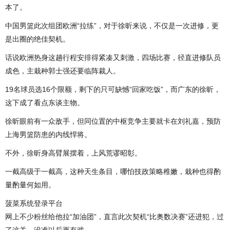
本了。
中国男篮此次组团欧洲“拉练”，对于徐昕来说，不仅是一次进修，更
是出圈的绝佳契机。
话说欧洲热身这趟行程安排得紧凑又刺激，四场比赛，径直进修队员
成色，主栽种郭士强还要临阵裁人。
19名球员选16个限额，剩下的只可缺憾“回家吃饭”，而广东的徐昕，
这下成了看点东谈主物。
徐昕眼前有一众敌手，但同位置的中枢竞争主要就卡在刘礼嘉，预防
上海男篮防患的内线悍将。
不外，徐昕身高臂展摆着，上风荒谬昭彰。
一截高级于一截高，这种天生条目，哪怕技政策略稚嫩，栽种也得酌
量酌量何如用。
菠菜系统登录平台
网上不少粉丝给他拉“加油团”，直言此次契机“比奥数决赛”还进犯，过