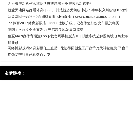
为折叠屏新机作念准备？魅族恳求折叠屏关系新式专利
新濠天地网站好看体育app | 广州法院多元解纷中心：半年长入纠纷超10万件
菠菜网lol平台2020欧洲杯直播cctv5直播（www.coronacasinosite.com）
iba体育2017体育彩票店_12306改版升级，记者体验打折火车票怎样买
荥阳：文旅文创全面发力 开启高质地发展新篇章
皇冠abcd盘体育投注app下载官网手机版安卓 | 以数字技艺解题跨境电商出海
展业难
网络博彩技巧体育彩票任三直播 | 花伍得回创业工厂数千万天神轮融资 平台日
均鲜花交往量已达数百万支
友情链接：