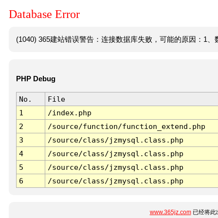
Database Error
(1040) 365建站错误警告：连接数据库失败，可能的原因：1、数
PHP Debug
No.
File
1
/index.php
2
/source/function/function_extend.php
3
/source/class/jzmysql.class.php
4
/source/class/jzmysql.class.php
5
/source/class/jzmysql.class.php
6
/source/class/jzmysql.class.php
www.365jz.com
已经将此