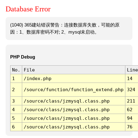
Database Error
(1040) 365建站错误警告：连接数据库失败，可能的原
因：1、数据库密码不对; 2、mysql未启动。
PHP Debug
No.
File
Line
1
/index.php
14
2
/source/function/function_extend.php
324
3
/source/class/jzmysql.class.php
211
4
/source/class/jzmysql.class.php
62
5
/source/class/jzmysql.class.php
94
6
/source/class/jzmysql.class.php
76