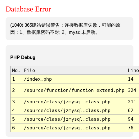
Database Error
(1040) 365建站错误警告：连接数据库失败，可能的原
因：1、数据库密码不对; 2、mysql未启动。
PHP Debug
No.
File
Line
1
/index.php
14
2
/source/function/function_extend.php
324
3
/source/class/jzmysql.class.php
211
4
/source/class/jzmysql.class.php
62
5
/source/class/jzmysql.class.php
94
6
/source/class/jzmysql.class.php
76