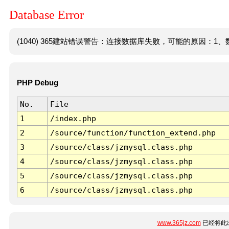
Database Error
(1040) 365建站错误警告：连接数据库失败，可能的原因：1、数
PHP Debug
No.
File
1
/index.php
2
/source/function/function_extend.php
3
/source/class/jzmysql.class.php
4
/source/class/jzmysql.class.php
5
/source/class/jzmysql.class.php
6
/source/class/jzmysql.class.php
www.365jz.com
已经将此