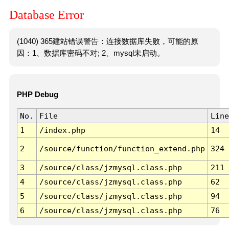
Database Error
(1040) 365建站错误警告：连接数据库失败，可能的原
因：1、数据库密码不对; 2、mysql未启动。
PHP Debug
No.
File
Line
1
/index.php
14
2
/source/function/function_extend.php
324
3
/source/class/jzmysql.class.php
211
4
/source/class/jzmysql.class.php
62
5
/source/class/jzmysql.class.php
94
6
/source/class/jzmysql.class.php
76