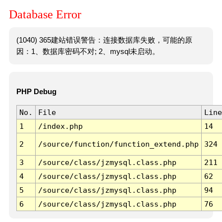
Database Error
(1040) 365建站错误警告：连接数据库失败，可能的原
因：1、数据库密码不对; 2、mysql未启动。
PHP Debug
No.
File
Line
1
/index.php
14
2
/source/function/function_extend.php
324
3
/source/class/jzmysql.class.php
211
4
/source/class/jzmysql.class.php
62
5
/source/class/jzmysql.class.php
94
6
/source/class/jzmysql.class.php
76