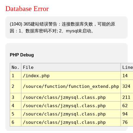
Database Error
(1040) 365建站错误警告：连接数据库失败，可能的原
因：1、数据库密码不对; 2、mysql未启动。
PHP Debug
No.
File
Line
1
/index.php
14
2
/source/function/function_extend.php
324
3
/source/class/jzmysql.class.php
211
4
/source/class/jzmysql.class.php
62
5
/source/class/jzmysql.class.php
94
6
/source/class/jzmysql.class.php
76