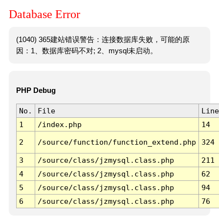
Database Error
(1040) 365建站错误警告：连接数据库失败，可能的原
因：1、数据库密码不对; 2、mysql未启动。
PHP Debug
No.
File
Line
1
/index.php
14
2
/source/function/function_extend.php
324
3
/source/class/jzmysql.class.php
211
4
/source/class/jzmysql.class.php
62
5
/source/class/jzmysql.class.php
94
6
/source/class/jzmysql.class.php
76