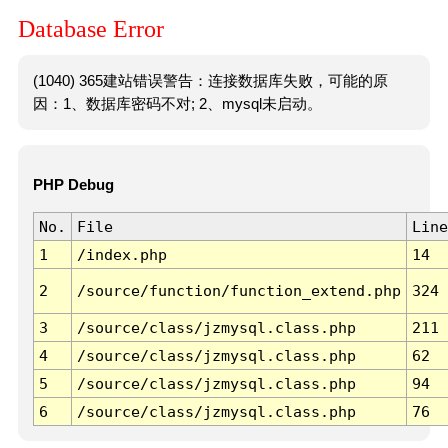
Database Error
(1040) 365建站错误警告：连接数据库失败，可能的原
因：1、数据库密码不对; 2、mysql未启动。
PHP Debug
No.
File
Line
1
/index.php
14
2
/source/function/function_extend.php
324
3
/source/class/jzmysql.class.php
211
4
/source/class/jzmysql.class.php
62
5
/source/class/jzmysql.class.php
94
6
/source/class/jzmysql.class.php
76