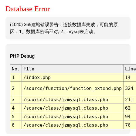
Database Error
(1040) 365建站错误警告：连接数据库失败，可能的原
因：1、数据库密码不对; 2、mysql未启动。
PHP Debug
No.
File
Line
1
/index.php
14
2
/source/function/function_extend.php
324
3
/source/class/jzmysql.class.php
211
4
/source/class/jzmysql.class.php
62
5
/source/class/jzmysql.class.php
94
6
/source/class/jzmysql.class.php
76