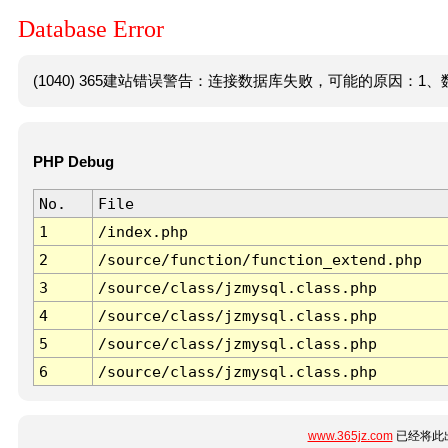
Database Error
(1040) 365建站错误警告：连接数据库失败，可能的原因：1、数
PHP Debug
No.
File
1
/index.php
2
/source/function/function_extend.php
3
/source/class/jzmysql.class.php
4
/source/class/jzmysql.class.php
5
/source/class/jzmysql.class.php
6
/source/class/jzmysql.class.php
www.365jz.com
已经将此