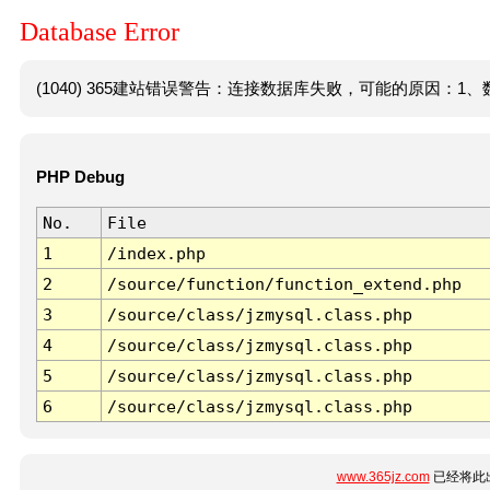
Database Error
(1040) 365建站错误警告：连接数据库失败，可能的原因：1、数
PHP Debug
No.
File
1
/index.php
2
/source/function/function_extend.php
3
/source/class/jzmysql.class.php
4
/source/class/jzmysql.class.php
5
/source/class/jzmysql.class.php
6
/source/class/jzmysql.class.php
www.365jz.com
已经将此