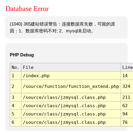
Database Error
(1040) 365建站错误警告：连接数据库失败，可能的原
因：1、数据库密码不对; 2、mysql未启动。
PHP Debug
No.
File
Line
1
/index.php
14
2
/source/function/function_extend.php
324
3
/source/class/jzmysql.class.php
211
4
/source/class/jzmysql.class.php
62
5
/source/class/jzmysql.class.php
94
6
/source/class/jzmysql.class.php
76