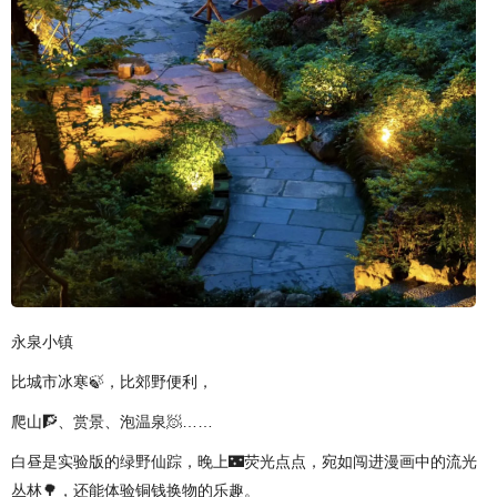
永泉小镇
比城市冰寒🍃，比郊野便利，
爬山🧗、赏景、泡温泉🧖……
白昼是实验版的绿野仙踪，晚上🌃荧光点点，宛如闯进漫画中的流光
丛林🌳，还能体验铜钱换物的乐趣。