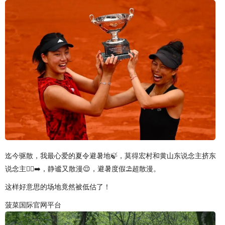
迄今驱散，我最心爱的夏令避暑地🍃，莫得宏村和黄山东说念主挤东
说念主🚶‍♀️‍➡️，静谧又散漫😌，避暑度假⛱️超散漫。
这样好意思的场地竟然被低估了！
菠菜国际官网平台