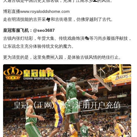
大通古镇是中国历史文假名镇，充满了江南水乡🌊的风情。
博彩直播www.royaloddshome.com
走在明清技能的古开采🏘️和古街巷里，仿佛穿越到了古代。
皇冠客服飞机：@seo3687
古镇内张灯结彩，年货大集、传统戏曲饰演🎭等习尚步履循序献技，
让东说念主充分体验传统文化的魔力。
更为清贫的是，这里免费🆓入园，是体验古镇风情的绝佳行止。