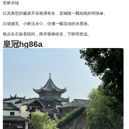
犁桥水镇
以其典型的徽派开采格调有名，是铜陵一颗灿艳的明珠💎。
白墙黛瓦、小桥活水💦，仿佛一幅流动的水墨画。
散步在石板巷陌间，两岸垂柳依依，宁静而悠远。
皇冠hg86a