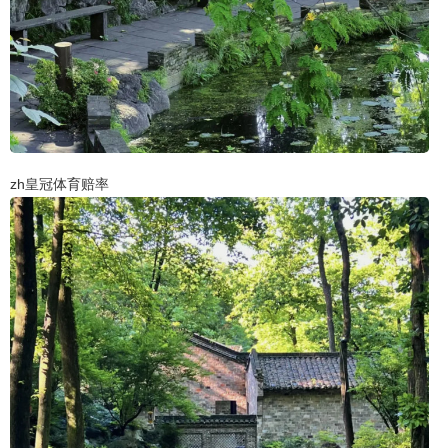
zh皇冠体育赔率