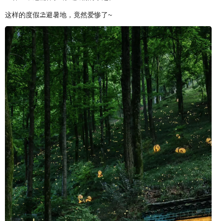
这样的度假⛱️避暑地，竟然爱惨了~