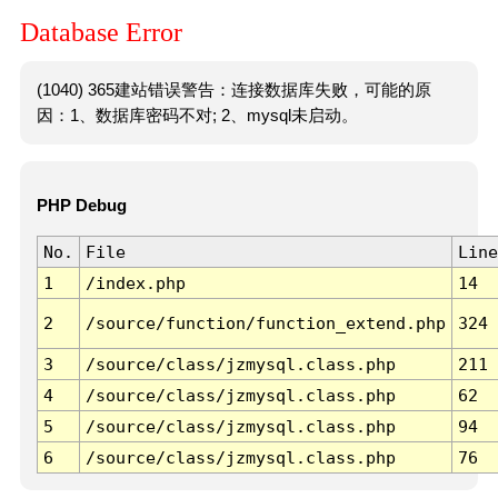
Database Error
(1040) 365建站错误警告：连接数据库失败，可能的原
因：1、数据库密码不对; 2、mysql未启动。
PHP Debug
No.
File
Line
1
/index.php
14
2
/source/function/function_extend.php
324
3
/source/class/jzmysql.class.php
211
4
/source/class/jzmysql.class.php
62
5
/source/class/jzmysql.class.php
94
6
/source/class/jzmysql.class.php
76