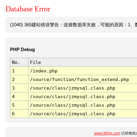
Database Error
(1040) 365建站错误警告：连接数据库失败，可能的原因：1、数
PHP Debug
No.
File
1
/index.php
2
/source/function/function_extend.php
3
/source/class/jzmysql.class.php
4
/source/class/jzmysql.class.php
5
/source/class/jzmysql.class.php
6
/source/class/jzmysql.class.php
www.365jz.com
已经将此